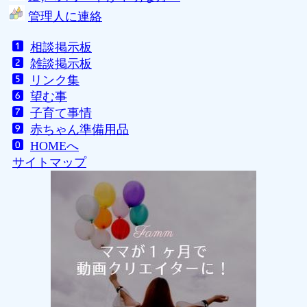
管理人に連絡
相談掲示板
雑談掲示板
リンク集
望む事
子育て事情
赤ちゃん準備用品
HOMEへ
サイトマップ