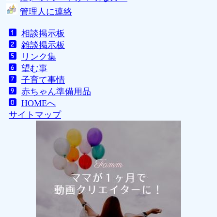
管理人に連絡
相談掲示板
雑談掲示板
リンク集
望む事
子育て事情
赤ちゃん準備用品
HOMEへ
サイトマップ