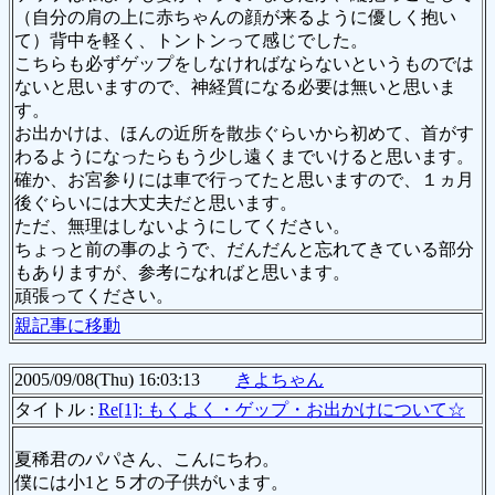
（自分の肩の上に赤ちゃんの顔が来るように優しく抱い
て）背中を軽く、トントンって感じでした。
こちらも必ずゲップをしなければならないというものでは
ないと思いますので、神経質になる必要は無いと思いま
す。
お出かけは、ほんの近所を散歩ぐらいから初めて、首がす
わるようになったらもう少し遠くまでいけると思います。
確か、お宮参りには車で行ってたと思いますので、１ヵ月
後ぐらいには大丈夫だと思います。
ただ、無理はしないようにしてください。
ちょっと前の事のようで、だんだんと忘れてきている部分
もありますが、参考になればと思います。
頑張ってください。
親記事に移動
2005/09/08(Thu) 16:03:13
きよちゃん
タイトル :
Re[1]: もくよく・ゲップ・お出かけについて☆
夏稀君のパパさん、こんにちわ。
僕には小1と５才の子供がいます。