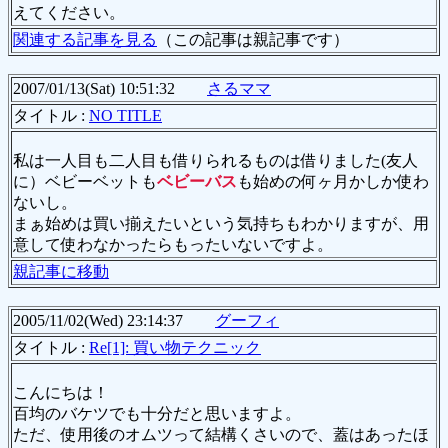
えてください。
関連する記事を見る
（この記事は親記事です）
2007/01/13(Sat) 10:51:32
さるママ
タイトル :
NO TITLE
私は一人目も二人目も借りられるものは借りました(友人
に）ベビーベットも
ベビーバス
も始めの何ヶ月かしか使わ
ないし。
まぁ始めは買い揃えたいという気持ちもわかりますが、用
意して使わなかったらもったいないですよ。
親記事に移動
2005/11/02(Wed) 23:14:37
グーフィ
タイトル :
Re[1]: 買い物テクニック
こんにちは！
百均のバケツでも十分だと思いますよ。
ただ、使用後のオムツって結構くさいので、蓋はあったほ