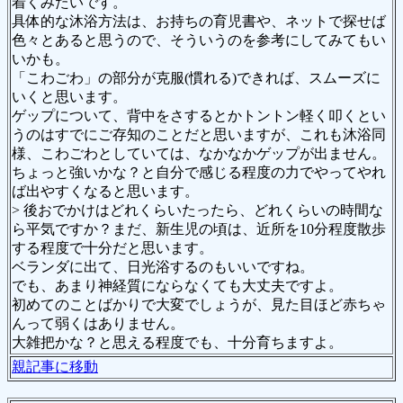
着くみたいです。
具体的な沐浴方法は、お持ちの育児書や、ネットで探せば
色々とあると思うので、そういうのを参考にしてみてもい
いかも。
「こわごわ」の部分が克服(慣れる)できれば、スムーズに
いくと思います。
ゲップについて、背中をさするとかトントン軽く叩くとい
うのはすでにご存知のことだと思いますが、これも沐浴同
様、こわごわとしていては、なかなかゲップが出ません。
ちょっと強いかな？と自分で感じる程度の力でやってやれ
ば出やすくなると思います。
> 後おでかけはどれくらいたったら、どれくらいの時間な
ら平気ですか？まだ、新生児の頃は、近所を10分程度散歩
する程度で十分だと思います。
ベランダに出て、日光浴するのもいいですね。
でも、あまり神経質にならなくても大丈夫ですよ。
初めてのことばかりで大変でしょうが、見た目ほど赤ちゃ
んって弱くはありません。
大雑把かな？と思える程度でも、十分育ちますよ。
親記事に移動