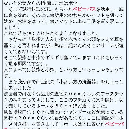
ないとの妻からの指摘にこれはボツ。
そこで試行錯誤の末、もらった
ベビーバス
を活用し、底
に台を沈め、その上に台所用のやわらかいマットを切って
沈め、お湯をはって、台とマットの上に子供を置く形にし
ました。
これで苦も無く入れられるようになりました。
ちなみに「親指と人差し指で赤ちゃんの頭を支えて耳を
塞ぐ」と言われますが、私は上記のためそこのリーチが短
くてできないんです。
そこで親指と中指でギリギリ塞いでいます（これもひっく
り返る原因ですが）。
人によっては親指と小指、という方もいらっしゃるようで
す。
また我が家では上記の「小さい方の洗面器」をちょっと
工夫しました。
洗面器ではなく食品用の直径２０ｃｍぐらいのプラスチッ
クの桶を買ってきまして、ここのフチ近くに穴を開け、切
り売りしているホースを６０ｃｍほど通しました。
風呂場蛇口のすぐ下に普段はシャンプーなどが乗っている
奥行き２０ｃｍぐらいの台があるので、ここに前記の「ホ
ース付き桶」を置きまして、ホースは下に置いた
ベビーバ