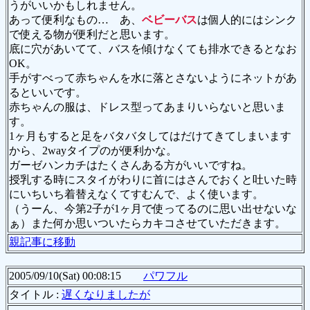
うがいいかもしれません。
あって便利なもの… あ、
ベビーバス
は個人的にはシンク
で使える物が便利だと思います。
底に穴があいてて、バスを傾けなくても排水できるとなお
OK。
手がすべって赤ちゃんを水に落とさないようにネットがあ
るといいです。
赤ちゃんの服は、ドレス型ってあまりいらないと思いま
す。
1ヶ月もすると足をバタバタしてはだけてきてしまいます
から、2wayタイプのが便利かな。
ガーゼハンカチはたくさんある方がいいですね。
授乳する時にスタイがわりに首にはさんでおくと吐いた時
にいちいち着替えなくてすむんで、よく使います。
（うーん、今第2子が1ヶ月で使ってるのに思い出せないな
ぁ）また何か思いついたらカキコさせていただきます。
親記事に移動
2005/09/10(Sat) 00:08:15
パワフル
タイトル :
遅くなりましたが