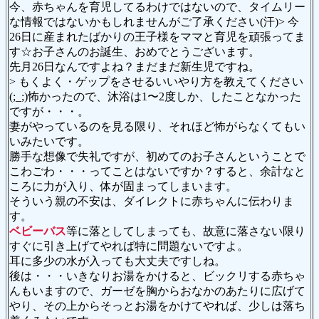
今、赤ちゃんを育児してるわけではないので、タイムリー
な情報ではないかもしれませんがご了承ください(汗)> 今
26日に産まれたばかりの王子様をママと育児を頑張ってま
す☆お子さんのお誕生、おめでとうございます。
先月26日なんですよね？まだまだ新生児ですね。
> もくよく・ゲップをさせるいいやり方を教えてください
(;_;)怖かったので、沐浴は1〜2度しか、したことなかった
ですが・・・。
妻がやっているのを見る限り、それほど怖がらなくてもい
いみたいです。
勝手な想像で失礼ですが、初めてのお子さんということで
こわごわ・・・ってことはないですか？すると、余計なと
ころに力が入り、体が固まってしまいます。
そういう親の不安は、ダイレクトに赤ちゃんに伝わりま
す。
ベビーバス
等に落としてしまっても、故意に落さない限り
すぐに引き上げてやれば特に問題ないですよ。
耳に多少の水が入っても大丈夫ですしね。
後は・・・いきなりお湯をかけると、ビックリする赤ちゃ
んもいますので、ガーゼを胸からおなかのあたりに広げて
やり、その上からそっとお湯をかけてやれば、少しは落ち