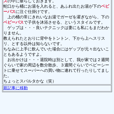
ス
の中に垂らしておきます。
蛇口から桶にお湯を入れると、あふれ出たお湯が下の
ベビ
ーバス
に注ぐ仕掛けです。
上の桶の常にきれいなお湯でガーゼを濯ぎながら、下の
ベビーバス
で子供を沐浴させる、というスタイルです。
ゲップは・・・良いテクニックは妻にも私にもまだわか
りません。
教えられたとおりに背中をトントン、下から上へスリス
リ、とする以外は知らないです。
ちなみに上手に飲んでいた場合にはゲップが元々出ないこ
ともあるようですよ。
お出かけは・・・退院時は別として、我が家では２週間
ぐらいで家の周辺を数分散歩、３週間ぐらいでベビーシー
トに乗せてスーパーへの買い物に連れて行ったりしてまし
た。
ちょっとスパルタかな（笑）
親記事に移動