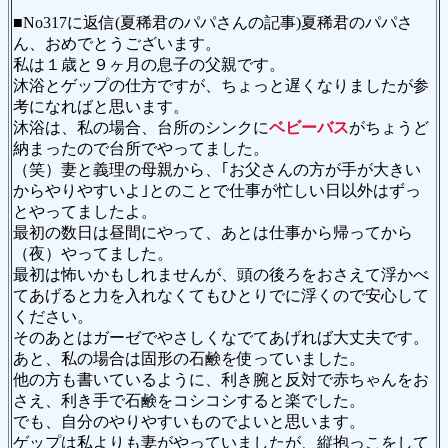
■No317に返信(夏稀君のパパさんの記事)夏稀君のパパさ
ん、おめでとうございます。
私は１歳と９ヶ月の息子の父親です。
沐浴とゲップの仕方ですが、ちょっと遅くなりましたが参
考になればと思います。
沐浴は、私の場合、台所のシンクに
ベビーバス
がちょうど
納まったので台所でやってました。
（笑）妻と義理の母親から、｢お父さんの方が手が大きい
からやりやすいよ｣とのことで仕事が忙しい日以外はずっ
とやってましたよ。
最初の数日は昼間にやって、あとは仕事から帰ってから
（夜）やってました。
最初は怖いかもしれませんが、頭の後ろをおさえて浮かべ
てあげると力を入れなくてもひとりでに浮くので安心して
ください。
そのあとはガーゼでやさしくなでてあげれば大丈夫です。
あと、私の場合は固形の石鹸を使っていました。
他の方も書いているように、利き腕と反対で赤ちゃんをお
さえ、利き手で石鹸をコシコシすると楽でした。
でも、自分のやりやすいものでよいと思います。
ゲップは私よりも妻がやっていましたが、縦抱っこをして