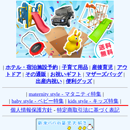
|
ホテル・宿泊施設予約
|
子育て用品
|
産後育児
|
アウ
トドア
|
その通販
|
お祝いギフト
|
マザーズバッグ
|
出産内祝い
|
便利グッズ
|
|
maternity style - マタニティ特集
|
|
baby style - ベビー特集
|
kids style - キッズ特集
|
個人情報保護方針
-
特定商取引法に基づく表記