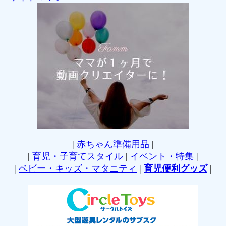
|
赤ちゃん準備用品
|
|
育児・子育てスタイル
|
イベント・特集
|
|
ベビー・キッズ・マタニティ
|
育児便利グッズ
|