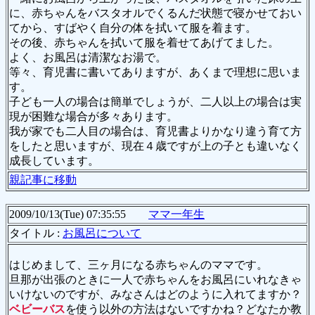
に、赤ちゃんをバスタオルでくるんだ状態で寝かせておい
てから、すばやく自分の体を拭いて服を着ます。
その後、赤ちゃんを拭いて服を着せてあげてました。
よく、お風呂は清潔なお湯で。
等々、育児書に書いてありますが、あくまで理想に思いま
す。
子ども一人の場合は簡単でしょうが、二人以上の場合は実
現が困難な場合が多々あります。
我が家でも二人目の場合は、育児書よりかなり違う育て方
をしたと思いますが、現在４歳ですが上の子とも違いなく
成長しています。
親記事に移動
2009/10/13(Tue) 07:35:55
ママ一年生
タイトル :
お風呂について
はじめまして、三ヶ月になる赤ちゃんのママです。
旦那が出張のときに一人で赤ちゃんをお風呂にいれなきゃ
いけないのですが、みなさんはどのように入れてますか？
ベビーバス
を使う以外の方法はないですかね？どなたか教