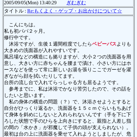
2005/09/05(Mon) 13:40:29
ぎむぎむ
タイトル :
Re:もくよく・ゲップ・お出かけについて☆
こんにちは。
私も初パパ２ヶ月。
修行中です。
沐浴ですが、生後１週間程度でしたら
ベビーバス
よりも
大きめの洗面器が入れやすいです。
風呂場などの構造にも拠りますが、大小２つの洗面器を用
意し、大きい方に赤ちゃんを腰まで漬け、小さい方にはホ
ースなどを使って常に新しいお湯を張りここでガーゼを濯
ぎながら顔を拭いたりしてます。
台所の流し台で入れてらっしゃる方も居るようです。
参考までに、私は沐浴でかなり苦労したので、その話を
したいと思います。
私の身体の構造の問題（？）で、沐浴させようとすると
自分がひっくり返るか、洗面器を１５ｃｍぐらいもちあげ
て身体を斜めにしないと入れられないんです（手を下に下
ろした状態で手のひらを上向きにすると、親指と人差し指
の間の「水かき」が邪魔して子供の頭が支えられない）。
最初は台の上に洗面器を乗せて入れようとしましたが、危