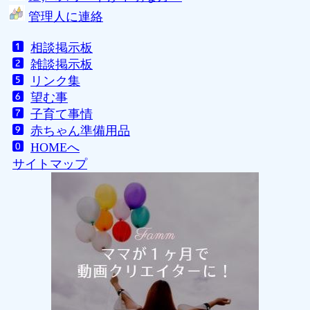
管理人に連絡
相談掲示板
雑談掲示板
リンク集
望む事
子育て事情
赤ちゃん準備用品
HOMEへ
サイトマップ