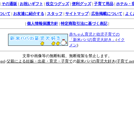
|
その通販
|
お祝いギフト
|
役立つグッズ
|
便利グッズ
|
子育て用品
|
ホテル・
ついて
|
お友達に紹介する
|
スタッフ
|
サイトマップ
|
広告掲載について
|
よく
|
個人情報保護方針
|
特定商取引法に基づく表記
|
赤ちゃん育児と幼児子育ての
「新米パパの育児大好き」
(
イク
メン
)
文章や画像等の無断転載、無断複製を禁止します。
ngel
-
父親による妊娠・出産・育児・子育て
の
新米パパの育児大好き
(
子育て.ne