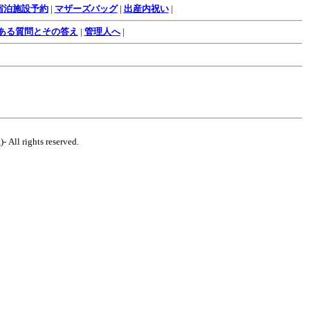
宿泊施設予約
|
マザーズバッグ
|
出産内祝い
|
ある質問とその答え
|
管理人へ
|
t
)- All rights reserved.