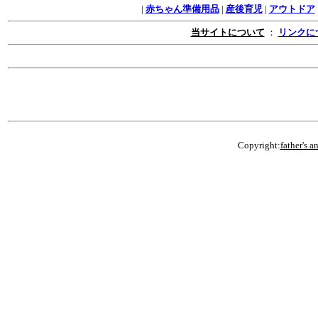
|
赤ちゃん準備用品
|
産後育児
|
アウトドア
当サイトについて
：
リンクに
Copyright:
father's a