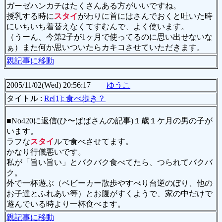
ガーゼハンカチはたくさんある方がいいですね。
授乳する時に
スタイ
がわりに首にはさんでおくと吐いた時
にいちいち着替えなくてすむんで、よく使います。
（うーん、今第2子が1ヶ月で使ってるのに思い出せないな
ぁ）また何か思いついたらカキコさせていただきます。
親記事に移動
2005/11/02(Wed) 20:56:17
ゆうこ
タイトル :
Re[1]: 食べ歩き？
■No420に返信(ひ〜ぱぱさんの記事)１歳１ケ月の男の子が
います。
ラフな
スタイ
ルで食べさせてます。
かなり行儀悪いです。
私が「旨い旨い」とバクバク食べてたら、つられてバクバ
ク。
外で一杯遊ぶ（ベビーカー散歩やすべり台逆のぼり、他の
お子達とふれあい等）とお腹がすくようで、家の中だけで
遊んでいる時より一杯食べます。
親記事に移動