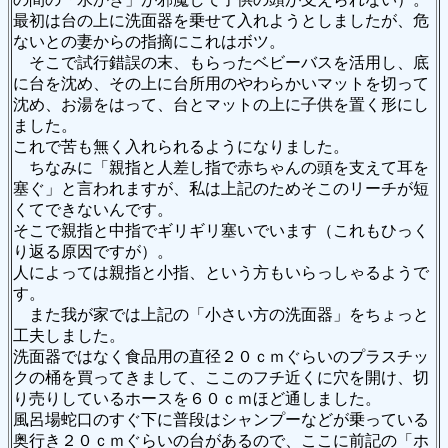
最初は台の上に洗面器を乗せて入れようとしましたが、危
ないとの妻からの指摘にこれはボツ。
そこで試行錯誤の末、もらったベビーバスを活用し、底
に台を沈め、その上に台所用のやわらかいマットを切って
沈め、お湯をはって、台とマットの上に子供を置く形にし
ました。
これで苦も無く入れられるようになりました。
ちなみに「親指と人差し指で赤ちゃんの頭を支えて耳を
塞ぐ」と言われますが、私は上記のためそこのリーチが短
くてできないんです。
そこで親指と中指でギリギリ塞いでいます（これもひっく
り返る原因ですが）。
人によっては親指と小指、という方もいらっしゃるようで
す。
また我が家では上記の「小さい方の洗面器」をちょっと
工夫しました。
洗面器ではなく食品用の直径２０ｃｍぐらいのプラスチッ
クの桶を買ってきまして、ここのフチ近くに穴を開け、切
り売りしているホースを６０ｃｍほど通しました。
風呂場蛇口のすぐ下に普段はシャンプーなどが乗っている
奥行き２０ｃｍぐらいの台があるので、ここに前記の「ホ