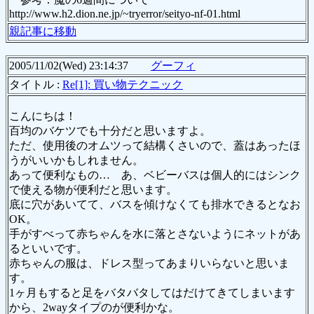
http://www.h2.dion.ne.jp/~tryerror/seityo-nf-01.html
親記事に移動
2005/11/02(Wed) 23:14:37
グーフィ
タイトル :
Re[1]: 買い物テクニック
こんにちは！
百均のバケツでも十分だと思いますよ。
ただ、使用後のオムツって結構くさいので、蓋はあったほ
うがいいかもしれません。
あって便利なもの… あ、ベビーバスは個人的にはシンク
で使える物が便利だと思います。
底に穴があいてて、バスを傾けなくても排水できるとなお
OK。
手がすべって赤ちゃんを水に落とさないようにネットがあ
るといいです。
赤ちゃんの服は、ドレス型ってあまりいらないと思いま
す。
1ヶ月もすると足をバタバタしてはだけてきてしまいます
から、2wayタイプのが便利かな。