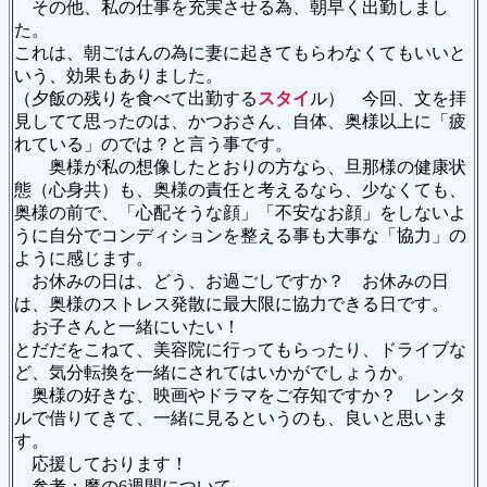
その他、私の仕事を充実させる為、朝早く出勤しまし
た。
これは、朝ごはんの為に妻に起きてもらわなくてもいいと
いう、効果もありました。
（夕飯の残りを食べて出勤する
スタイ
ル） 今回、文を拝
見してて思ったのは、かつおさん、自体、奥様以上に「疲
れている」のでは？と言う事です。
奥様が私の想像したとおりの方なら、旦那様の健康状
態（心身共）も、奥様の責任と考えるなら、少なくても、
奥様の前で、「心配そうな顔」「不安なお顔」をしないよ
うに自分でコンディションを整える事も大事な「協力」の
ように感じます。
お休みの日は、どう、お過ごしですか？ お休みの日
は、奥様のストレス発散に最大限に協力できる日です。
お子さんと一緒にいたい！
とだだをこねて、美容院に行ってもらったり、ドライブな
ど、気分転換を一緒にされてはいかがでしょうか。
奥様の好きな、映画やドラマをご存知ですか？ レンタ
ルで借りてきて、一緒に見るというのも、良いと思いま
す。
応援しております！
参考：魔の6週間について