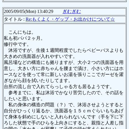
2005/09/05(Mon) 13:40:29
ぎむぎむ
タイトル :
Re:もくよく・ゲップ・お出かけについて☆
こんにちは。
私も初パパ２ヶ月。
修行中です。
沐浴ですが、生後１週間程度でしたらベビーバスよりも
大きめの洗面器が入れやすいです。
風呂場などの構造にも拠りますが、大小２つの洗面器を用
意し、大きい方に赤ちゃんを腰まで漬け、小さい方にはホ
ースなどを使って常に新しいお湯を張りここでガーゼを濯
ぎながら顔を拭いたりしてます。
台所の流し台で入れてらっしゃる方も居るようです。
参考までに、私は沐浴でかなり苦労したので、その話を
したいと思います。
私の身体の構造の問題（？）で、沐浴させようとすると
自分がひっくり返るか、洗面器を１５ｃｍぐらいもちあげ
て身体を斜めにしないと入れられないんです（手を下に下
ろした状態で手のひらを上向きにすると、親指と人差し指
の間の「水かき」が邪魔して子供の頭が支えられない）。