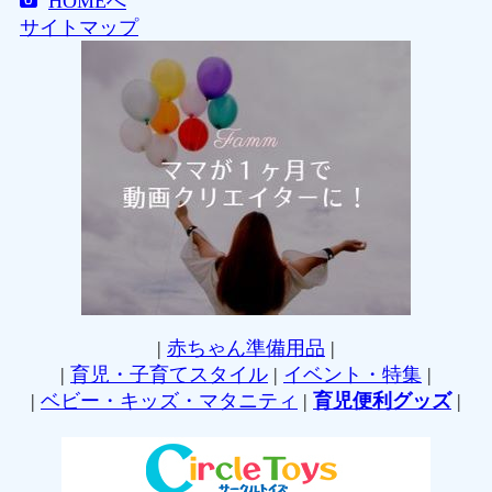
HOMEへ
サイトマップ
|
赤ちゃん準備用品
|
|
育児・子育てスタイル
|
イベント・特集
|
|
ベビー・キッズ・マタニティ
|
育児便利グッズ
|