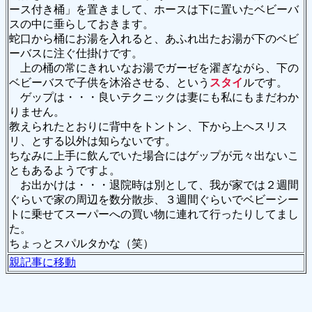
ース付き桶」を置きまして、ホースは下に置いたベビーバ
スの中に垂らしておきます。
蛇口から桶にお湯を入れると、あふれ出たお湯が下のベビ
ーバスに注ぐ仕掛けです。
上の桶の常にきれいなお湯でガーゼを濯ぎながら、下の
ベビーバスで子供を沐浴させる、という
スタイ
ルです。
ゲップは・・・良いテクニックは妻にも私にもまだわか
りません。
教えられたとおりに背中をトントン、下から上へスリス
リ、とする以外は知らないです。
ちなみに上手に飲んでいた場合にはゲップが元々出ないこ
ともあるようですよ。
お出かけは・・・退院時は別として、我が家では２週間
ぐらいで家の周辺を数分散歩、３週間ぐらいでベビーシー
トに乗せてスーパーへの買い物に連れて行ったりしてまし
た。
ちょっとスパルタかな（笑）
親記事に移動