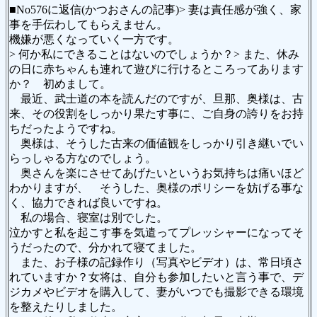
■No576に返信(かつおさんの記事)> 妻は責任感が強く、家
事を手伝わしてもらえません。
機嫌が悪くなっていく一方です。
> 何か私にできることはないのでしょうか？> また、休み
の日に赤ちゃんも連れて遊びに行けるところってあります
か？ 初めまして。
最近、武士道の本を読んだのですが、旦那、奥様は、古
来、その役割をしっかり果たす事に、ご自身の誇りをお持
ちだったようですね。
奥様は、そうした古来の価値観をしっかり引き継いでい
らっしゃる方なのでしょう。
奥さんを楽にさせてあげたいというお気持ちは痛いほど
わかりますが、 そうした、奥様のポリシーを妨げる事な
く、協力できれば良いですね。
私の場合、寝室は別でした。
泣かすと私を起こす事を気遣ってプレッシャーになってそ
うだったので、分かれて寝てました。
また、お子様の記録作り（写真やビデオ）は、常日頃さ
れていますか？女将は、自分も参加したいと言う事で、デ
ジカメやビデオを購入して、妻がいつでも撮影できる環境
を整えたりしました。