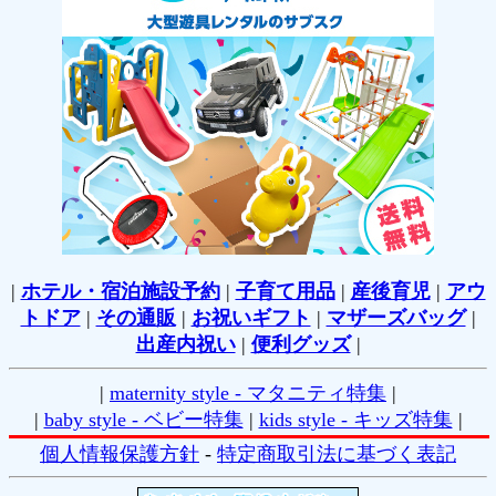
|
ホテル・宿泊施設予約
|
子育て用品
|
産後育児
|
アウ
トドア
|
その通販
|
お祝いギフト
|
マザーズバッグ
|
出産内祝い
|
便利グッズ
|
|
maternity style - マタニティ特集
|
|
baby style - ベビー特集
|
kids style - キッズ特集
|
個人情報保護方針
-
特定商取引法に基づく表記