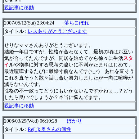
親記事に移動
2007/05/12(Sat) 23:04:24
落ちこぼれ
タイトル :
レスありがとうございます
せりなママさんありがとうございます。
結婚一年目ですが、性格が合わなくて…最初の頃はお互い
気が合ってたんですが、同居を始めてから徐々に生活
スタ
イ
ルや物事に対する思考の違いに不満がたまりはじめて、
最近喧嘩するたびに離婚寸前なんです(>_<) あれを直そう
これを直そうと散々話し合い努力しましたが一向に喧嘩が
減らないんです。
性格の不一致ってどうにもいかないんですかねぇ…？どう
したら良いでしょうか？本当に悩んでます。
親記事に移動
2006/03/29(Wed) 06:10:28
ぽかり
タイトル :
Re[1]: 奥さんの個性